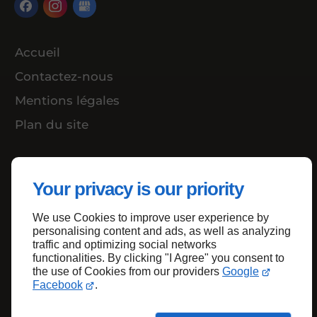
Accueil
Contactez-nous
Mentions légales
Plan du site
Your privacy is our priority
Haut de page
We use Cookies to improve user experience by
personalising content and ads, as well as analyzing
traffic and optimizing social networks
functionalities. By clicking "I Agree" you consent to
the use of Cookies from our providers
Google
Facebook
.