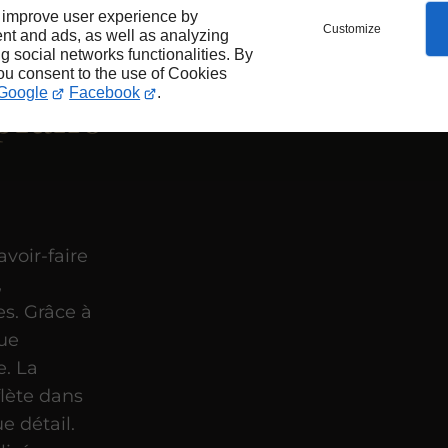
 improve user experience by
Customize
nt and ads, as well as analyzing
ng social networks functionalities. By
you consent to the use of Cookies
Google
Facebook
.
 piano
avoir-faire
,
es. Grâce à
que
e. La
flète dans
e détail.