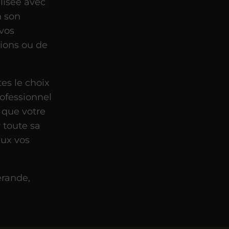
lisée avec
n son
 vos
tions ou de
es le choix
rofessionnel
 que votre
 toute sa
ux vos
érande,