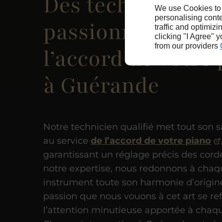
Des techniciens
We use Cookies to
personalising conte
passionnés pour
traffic and optimizi
clicking "I Agree" 
from our providers
l’accord de votre
à Guérande
Notre technicien qualifié met tout son s
au service
de l’accord de votre piano
garantissant un réglage précis des cord
notre expertise, nous redonnons à cha
instrument toute son harmonie d’origin
passion que nous vouons à cet art se re
l’attention minutieuse apportée à chaqu