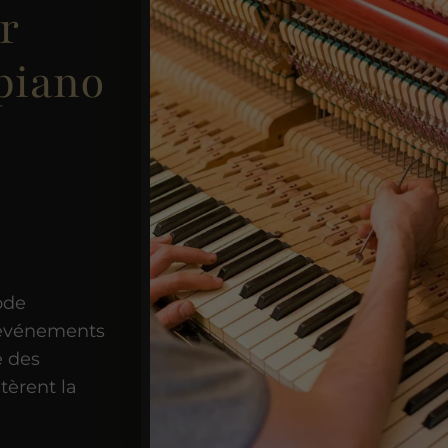
r
 piano
ode
s événements
é des
tèrent la