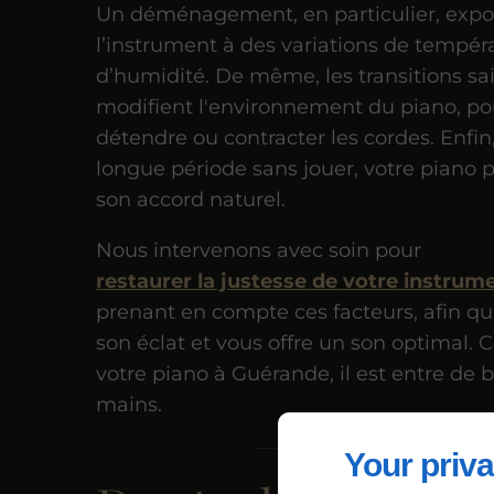
Un déménagement, en particulier, exp
l’instrument à des variations de tempér
d’humidité. De même, les transitions sa
modifient l'environnement du piano, p
détendre ou contracter les cordes. Enfin
longue période sans jouer, votre piano 
son accord naturel.
Nous intervenons avec soin pour
restaurer la justesse de votre instrum
prenant en compte ces facteurs, afin qu’
son éclat et vous offre un son optimal. 
votre piano à Guérande, il est entre de
mains.
Your priva