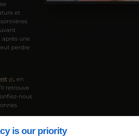
ose
ature et
isonnières
ouvant
, après une
peut perdre
ent
,
en
il retrouve
Confiez-nous
 bonnes
cy is our priority